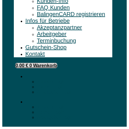
Kunden-Info
FAQ Kunden
BalingenCARD registrieren
Infos für Betriebe
Akzeptanzpartner
Arbeitgeber
Terminbuchung
Gutschein-Shop
Kontakt
0,00
€
0
Warenkorb
Kunden Login
Partner Login
Arbeitgeber Login
Kunden Login
Partner Login
Arbeitgeber Login