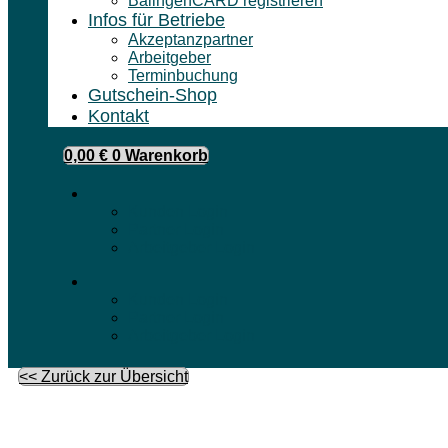
BalingenCARD registrieren
Infos für Betriebe
Akzeptanzpartner
Arbeitgeber
Terminbuchung
Gutschein-Shop
Kontakt
0,00
€
0
Warenkorb
Kunden Login
Partner Login
Arbeitgeber Login
Kunden Login
Partner Login
Arbeitgeber Login
<< Zurück zur Übersicht