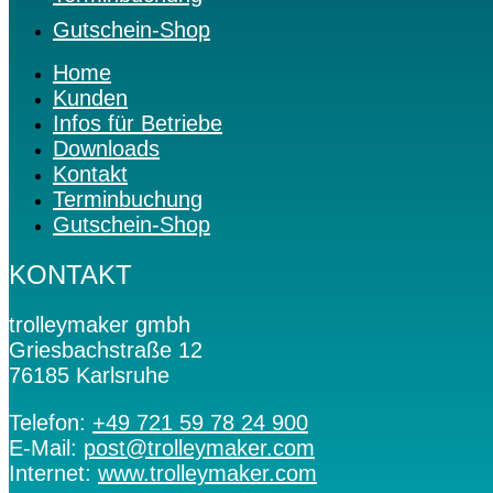
Gutschein-Shop
Home
Kunden
Infos für Betriebe
Downloads
Kontakt
Terminbuchung
Gutschein-Shop
KONTAKT
trolleymaker gmbh
Griesbachstraße 12
76185 Karlsruhe
Telefon:
+49 721 59 78 24 900
E-Mail:
post@trolleymaker.com
Internet:
www.trolleymaker.com