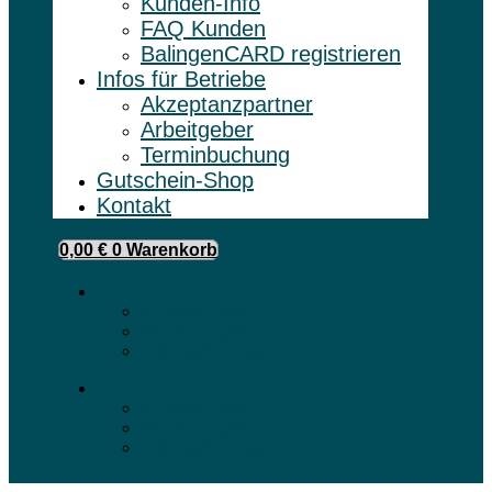
Kunden-Info
FAQ Kunden
BalingenCARD registrieren
Infos für Betriebe
Akzeptanzpartner
Arbeitgeber
Terminbuchung
Gutschein-Shop
Kontakt
0,00
€
0
Warenkorb
Kunden Login
Partner Login
Arbeitgeber Login
Kunden Login
Partner Login
Arbeitgeber Login