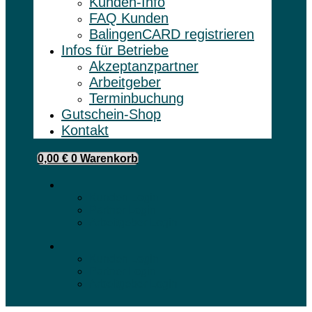
Kunden-Info
FAQ Kunden
BalingenCARD registrieren
Infos für Betriebe
Akzeptanzpartner
Arbeitgeber
Terminbuchung
Gutschein-Shop
Kontakt
0,00
€
0
Warenkorb
Kunden Login
Partner Login
Arbeitgeber Login
Kunden Login
Partner Login
Arbeitgeber Login