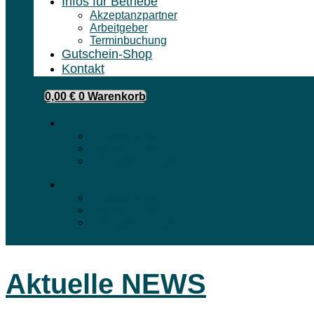
Infos für Betriebe
Akzeptanzpartner
Arbeitgeber
Terminbuchung
Gutschein-Shop
Kontakt
0,00
€
0
Warenkorb
Kunden Login
Partner Login
Arbeitgeber Login
Kunden Login
Partner Login
Arbeitgeber Login
Aktuelle NEWS