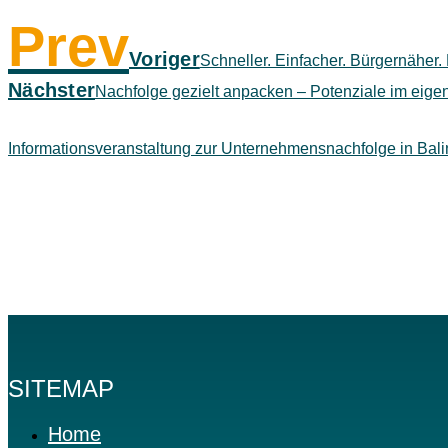
Prev
Voriger
Schneller. Einfacher. Bürgernäher. 
Nächster
Nachfolge gezielt anpacken – Potenziale im eige
Informationsveranstaltung zur Unternehmensnachfolge in Bal
SITEMAP
Home