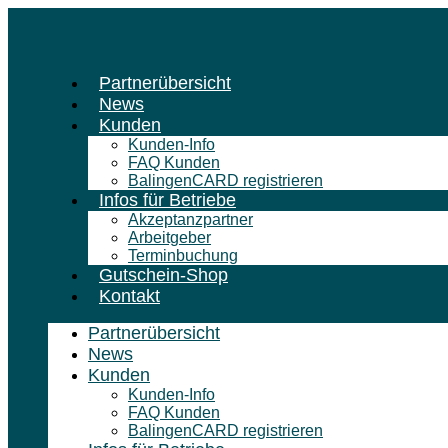
Zum
Inhalt
springen
Partnerübersicht
News
Kunden
Kunden-Info
FAQ Kunden
BalingenCARD registrieren
Infos für Betriebe
Akzeptanzpartner
Arbeitgeber
Terminbuchung
Gutschein-Shop
Kontakt
Partnerübersicht
News
Kunden
Kunden-Info
FAQ Kunden
BalingenCARD registrieren