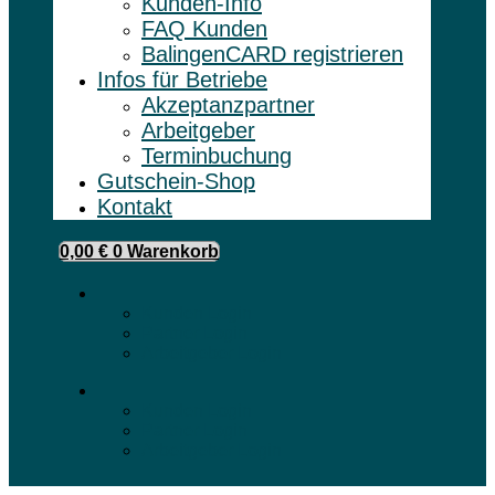
Kunden-Info
FAQ Kunden
BalingenCARD registrieren
Infos für Betriebe
Akzeptanzpartner
Arbeitgeber
Terminbuchung
Gutschein-Shop
Kontakt
0,00
€
0
Warenkorb
Kunden Login
Partner Login
Arbeitgeber Login
Kunden Login
Partner Login
Arbeitgeber Login