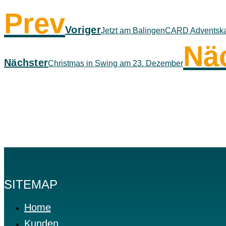
Prev
Voriger
Jetzt am BalingenCARD Adventska
Nä
Nächster
Christmas in Swing am 23. Dezember
SITEMAP
Home
Kunden