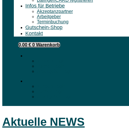
BalingenCARD registrieren
Infos für Betriebe
Akzeptanzpartner
Arbeitgeber
Terminbuchung
Gutschein-Shop
Kontakt
0,00
€
0
Warenkorb
Kunden Login
Partner Login
Arbeitgeber Login
Kunden Login
Partner Login
Arbeitgeber Login
Aktuelle NEWS